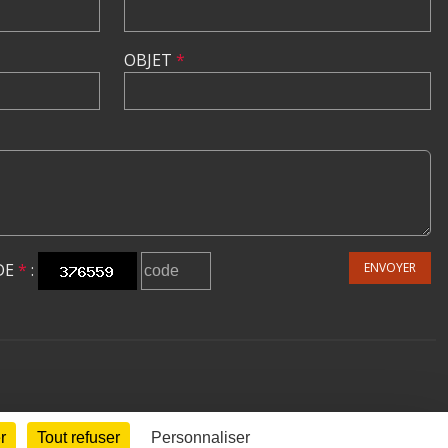
OBJET
*
DE
*
:
ENVOYER
r
Tout refuser
Personnaliser