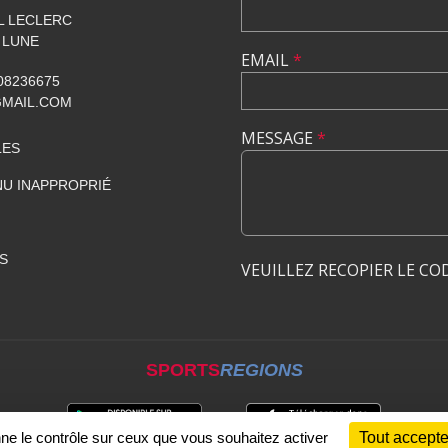
AL LECLERC
 LUNE
EMAIL
*
608236675
GMAIL.COM
MESSAGE
*
LES
U INAPPROPRIÉ
S
VEUILLEZ RECOPIER LE CO
SPORTS
REGIONS
nne le contrôle sur ceux que vous souhaitez activer
Tout accepte