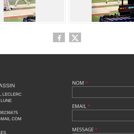
NOM
*
ASSIN
AL LECLERC
 LUNE
EMAIL
*
608236675
GMAIL.COM
MESSAGE
*
LES