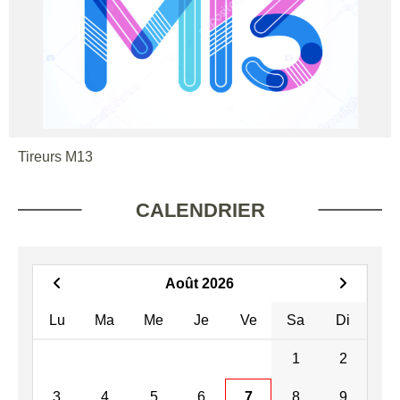
Tireurs M13
CALENDRIER
Août 2026
Lu
Ma
Me
Je
Ve
Sa
Di
1
2
3
4
5
6
7
8
9