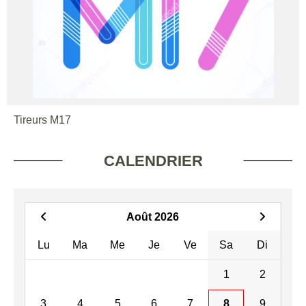
Tireurs M17
CALENDRIER
Août 2026
Lu
Ma
Me
Je
Ve
Sa
Di
1
2
3
4
5
6
7
8
9