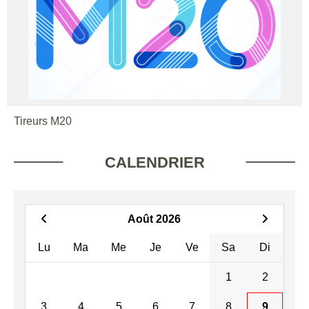
Tireurs M20
CALENDRIER
Août 2026
Lu
Ma
Me
Je
Ve
Sa
Di
1
2
3
4
5
6
7
8
9