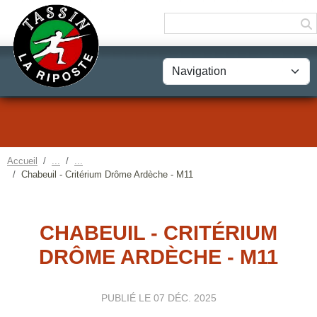
Panneau de gestion des cookies
Accueil
Chabeuil - Critérium Drôme Ardèche - M11
CHABEUIL - CRITÉRIUM
DRÔME ARDÈCHE - M11
PUBLIÉ LE
07 DÉC. 2025