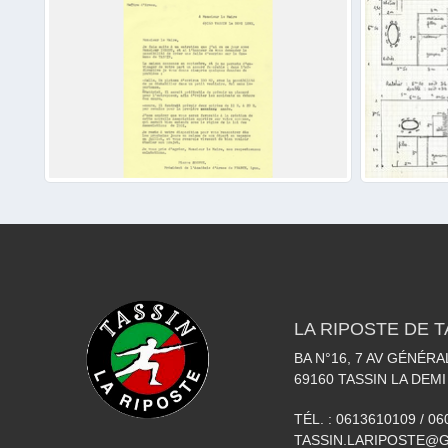
LA RIPOSTE DE T
BA N°16, 7 AV GÉNÉR
69160
TASSIN LA DEMI
TÉL. :
0613610109 / 0
TASSIN.LARIPOSTE@