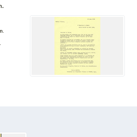
n.
in
.
.