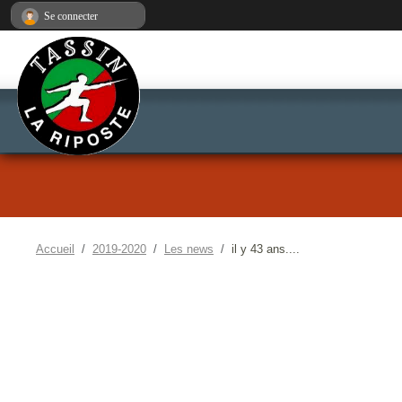
Panneau de gestion des cookies
Se connecter
Accueil
2019-2020
Les news
il y 43 ans....