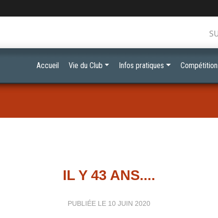
S
Accueil
Vie du Club
Infos pratiques
Compétition
IL Y 43 ANS....
PUBLIÉE LE
10 JUIN 2020