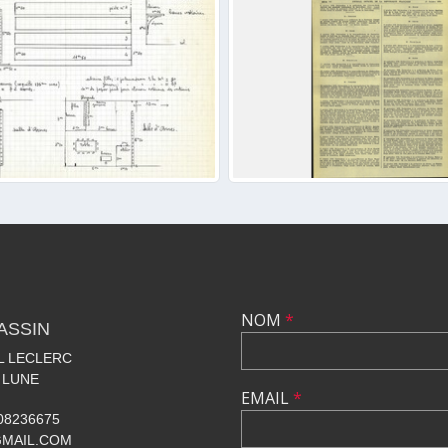
NOM
*
ASSIN
AL LECLERC
 LUNE
EMAIL
*
608236675
GMAIL.COM