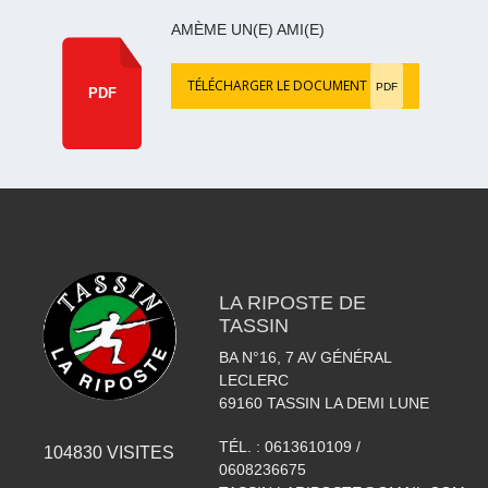
AMÈME UN(E) AMI(E)
TÉLÉCHARGER LE DOCUMENT
PDF
PDF
LA RIPOSTE DE
TASSIN
BA N°16, 7 AV GÉNÉRAL
LECLERC
69160
TASSIN LA DEMI LUNE
TÉL. :
0613610109 /
104830
VISITES
0608236675