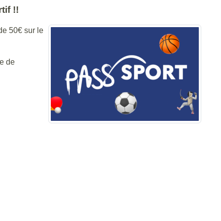
if !!
de 50€ sur le
re de