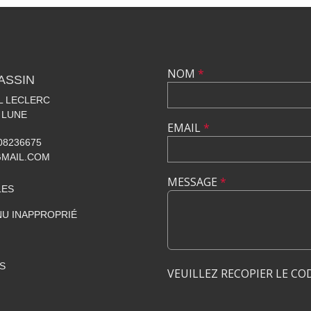
NOM
*
ASSIN
AL LECLERC
 LUNE
EMAIL
*
608236675
GMAIL.COM
MESSAGE
*
LES
U INAPPROPRIÉ
S
VEUILLEZ RECOPIER LE CO