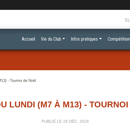
S
Accueil
Vie du Club
Infos pratiques
Compétition
13) - Tournoi de Noël
U LUNDI (M7 À M13) - TOURNOI
PUBLIÉ LE
18 DÉC. 2024