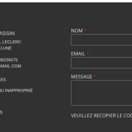
NOM
*
ASSIN
AL LECLERC
 LUNE
EMAIL
*
608236675
GMAIL.COM
MESSAGE
*
LES
U INAPPROPRIÉ
S
VEUILLEZ RECOPIER LE CO