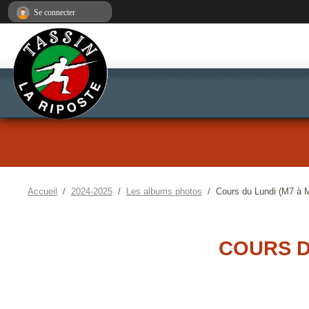
Panneau de gestion des cookies
Se connecter
Accueil
2024-2025
Les albums photos
Cours du Lundi (M7 à M
COURS D