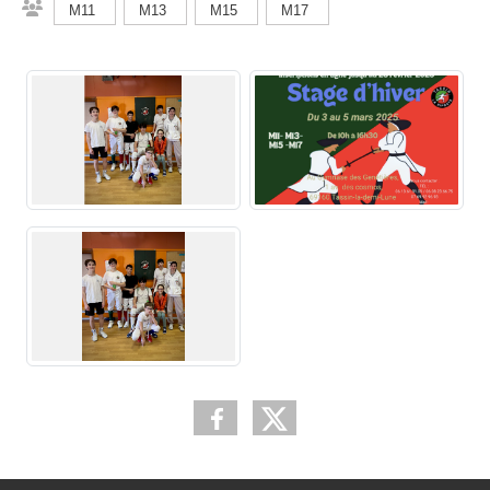
M11
M13
M15
M17