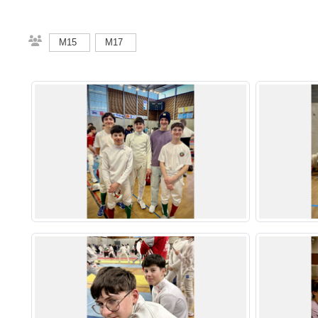
M15
M17