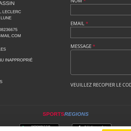
NOM
*
ASSIN
AL LECLERC
 LUNE
EMAIL
*
608236675
GMAIL.COM
MESSAGE
*
LES
U INAPPROPRIÉ
S
VEUILLEZ RECOPIER LE CO
SPORTS
REGIONS