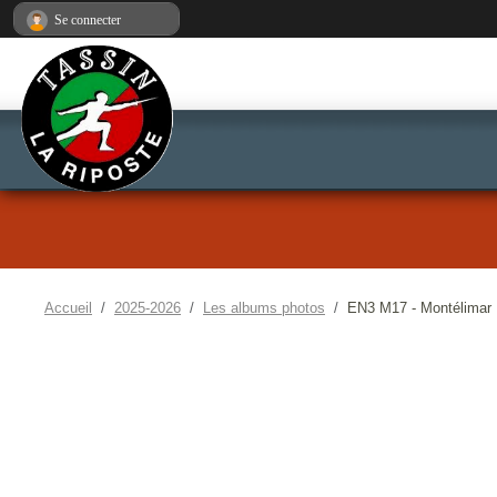
Panneau de gestion des cookies
Se connecter
Accueil
2025-2026
Les albums photos
EN3 M17 - Montélimar