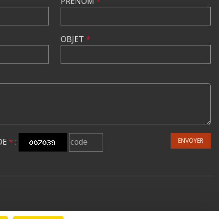
PRÉNOM
*
OBJET
*
DE
*
:
ENVOYER