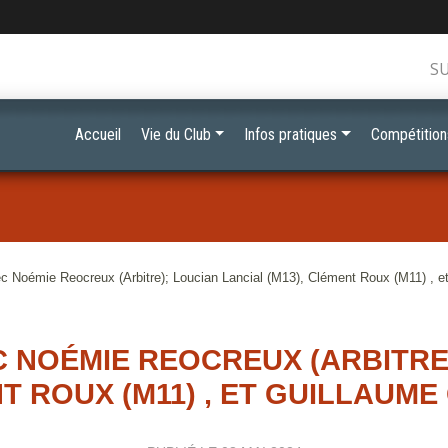
S
Accueil
Vie du Club
Infos pratiques
Compétition
c Noémie Reocreux (Arbitre); Loucian Lancial (M13), Clément Roux (M11) , et 
 NOÉMIE REOCREUX (ARBITRE)
 ROUX (M11) , ET GUILLAUME 