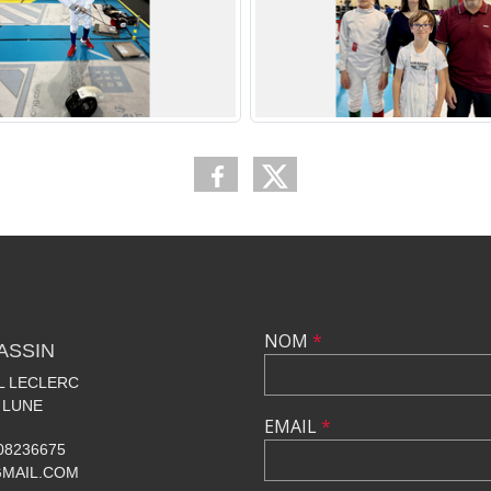
NOM
*
ASSIN
AL LECLERC
 LUNE
EMAIL
*
608236675
GMAIL.COM