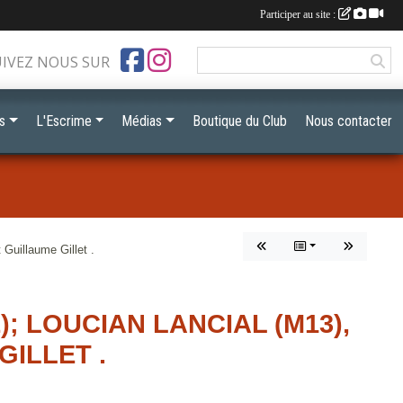
Participer au site :
UIVEZ NOUS SUR
s
L'Escrime
Médias
Boutique du Club
Nous contacter
Guillaume Gillet .
; LOUCIAN LANCIAL (M13),
GILLET .