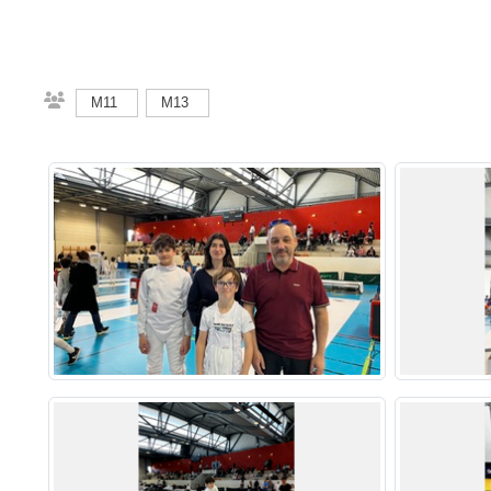
M11
M13