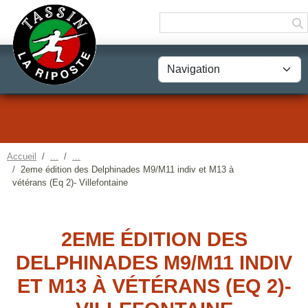
Panneau de gestion des cookies
Accueil
2eme édition des Delphinades M9/M11 indiv et M13 à
vétérans (Eq 2)- Villefontaine
2EME ÉDITION DES
DELPHINADES M9/M11 INDIV
ET M13 À VÉTÉRANS (EQ 2)-