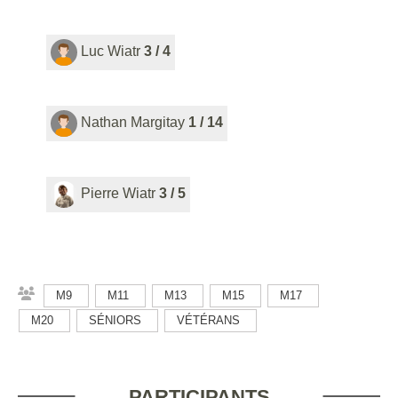
Luc Wiatr
3 / 4
Nathan Margitay
1 / 14
Pierre Wiatr
3 / 5
M9
M11
M13
M15
M17
M20
SÉNIORS
VÉTÉRANS
PARTICIPANTS