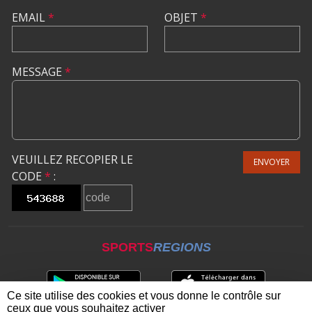
EMAIL
*
OBJET
*
MESSAGE
*
VEUILLEZ RECOPIER LE
ENVOYER
CODE
*
:
SPORTS
REGIONS
Ce site utilise des cookies et vous donne le contrôle sur
ceux que vous souhaitez activer