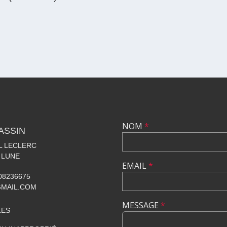
NOM
*
ASSIN
AL LECLERC
 LUNE
EMAIL
*
608236675
GMAIL.COM
MESSAGE
*
LES