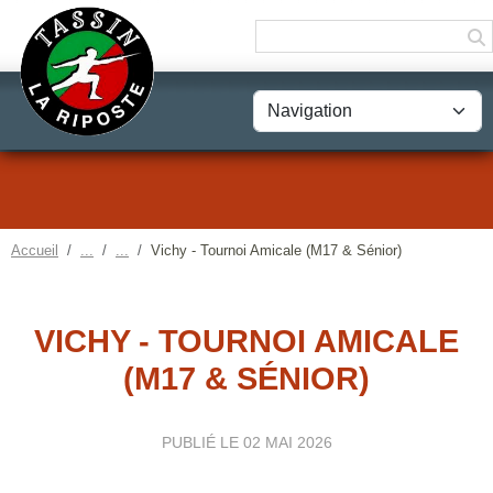
Panneau de gestion des cookies
Accueil
Vichy - Tournoi Amicale (M17 & Sénior)
VICHY - TOURNOI AMICALE
(M17 & SÉNIOR)
PUBLIÉ LE
02 MAI 2026