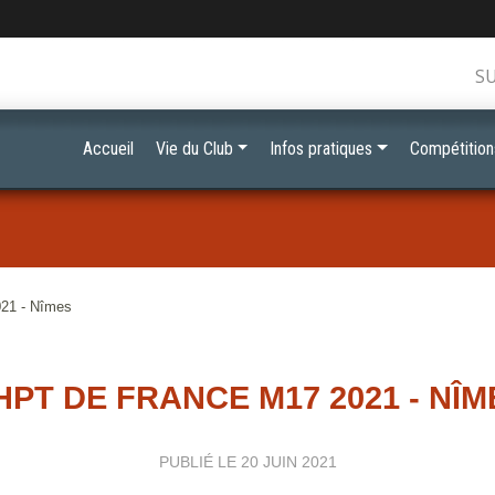
S
Accueil
Vie du Club
Infos pratiques
Compétition
021 - Nîmes
HPT DE FRANCE M17 2021 - NÎM
PUBLIÉ LE
20 JUIN 2021