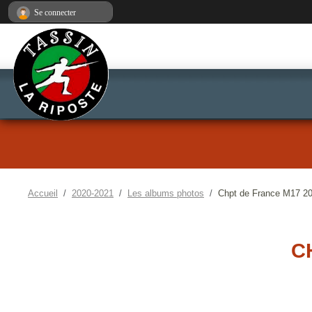
Panneau de gestion des cookies
Se connecter
Accueil
2020-2021
Les albums photos
Chpt de France M17 2
C