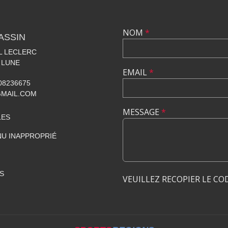
NOM
*
ASSIN
AL LECLERC
 LUNE
EMAIL
*
608236675
GMAIL.COM
MESSAGE
*
LES
U INAPPROPRIÉ
S
VEUILLEZ RECOPIER LE CO