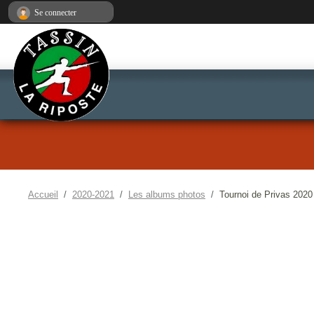
Panneau de gestion des cookies
Se connecter
Accueil
2020-2021
Les albums photos
Tournoi de Privas 2020