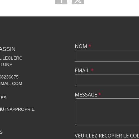
NOM
*
ASSIN
AL LECLERC
 LUNE
EMAIL
*
608236675
GMAIL.COM
MESSAGE
*
LES
U INAPPROPRIÉ
S
VEUILLEZ RECOPIER LE CO